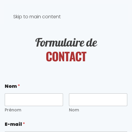
Skip to main content
Formulaire de
CONTACT
Nom
*
Prénom
Nom
N
E-mail
*
o
m