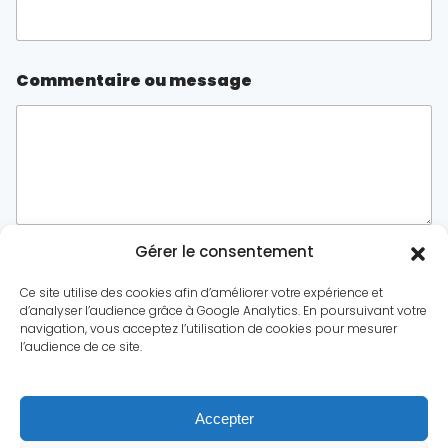
o
u
o
u
Commentaire ou message
Gérer le consentement
Envoyer
Ce site utilise des cookies afin d’améliorer votre expérience et
d’analyser l’audience grâce à Google Analytics. En poursuivant votre
navigation, vous acceptez l’utilisation de cookies pour mesurer
l’audience de ce site.
Le conflit
Dossiers
Chronologie
Statistiques
Accepter