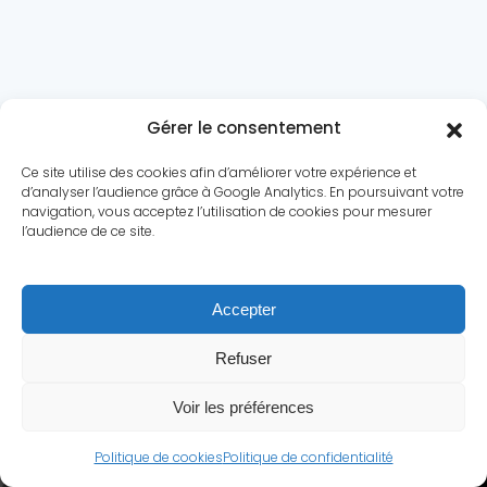
Gérer le consentement
Ce site utilise des cookies afin d’améliorer votre expérience et
d’analyser l’audience grâce à Google Analytics. En poursuivant votre
navigation, vous acceptez l’utilisation de cookies pour mesurer
l’audience de ce site.
Le conflit
Dossiers
Chronologie
Statistiques
Accepter
Biographies
Quiz
Culture
A propos
Contact
Refuser
Mentions légales
|
Politique de confidentialité
Voir les préférences
© Secondeguerremondiale.fr.
Tous droits réservés.
Politique de cookies
Politique de confidentialité