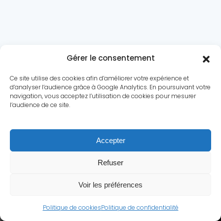
Gérer le consentement
Ce site utilise des cookies afin d’améliorer votre expérience et
d’analyser l’audience grâce à Google Analytics. En poursuivant votre
navigation, vous acceptez l’utilisation de cookies pour mesurer
l’audience de ce site.
Le conflit
Dossiers
Chronologie
Statistiques
Accepter
Biographies
Quiz
Culture
A propos
Contact
Refuser
Mentions légales
|
Politique de confidentialité
Voir les préférences
© Secondeguerremondiale.fr.
Tous droits réservés.
Politique de cookies
Politique de confidentialité