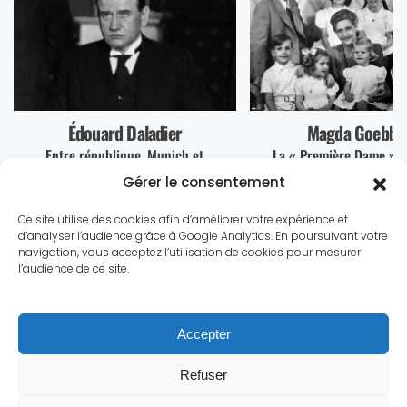
Édouard Daladier
Magda Goebbe
Entre république, Munich et
La « Première Dame » 
déportation
Gérer le consentement
Ce site utilise des cookies afin d’améliorer votre expérience et
d’analyser l’audience grâce à Google Analytics. En poursuivant votre
navigation, vous acceptez l’utilisation de cookies pour mesurer
l’audience de ce site.
Le conflit
Dossiers
Chronologie
Statistiques
Accepter
Biographies
Quiz
Culture
A propos
Contact
Refuser
Mentions légales
|
Politique de confidentialité