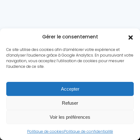
Gérer le consentement
Ce site utilise des cookies afin d’améliorer votre expérience et
d’analyser l’audience grâce à Google Analytics. En poursuivant votre
navigation, vous acceptez l’utilisation de cookies pour mesurer
l’audience de ce site.
Le conflit
Dossiers
Chronologie
Statistiques
Accepter
Biographies
Quiz
Culture
A propos
Contact
Refuser
Mentions légales
|
Politique de confidentialité
Voir les préférences
© Secondeguerremondiale.fr.
Tous droits réservés.
Politique de cookies
Politique de confidentialité