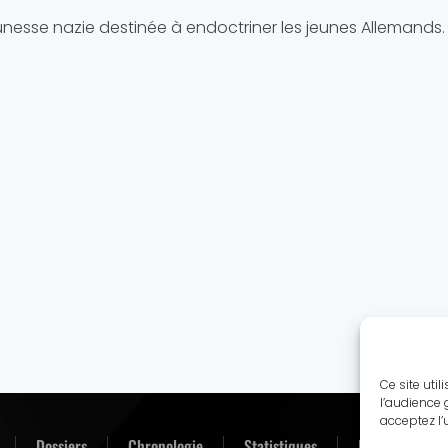
nesse nazie destinée à endoctriner les jeunes Allemands.
Ce site uti
l’audience 
acceptez l’
Dossiers
Chronologie
Statistiques
Biographies