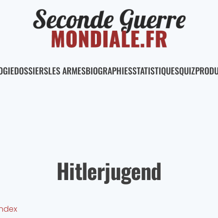
OGIE
DOSSIERS
LES ARMES
BIOGRAPHIES
STATISTIQUES
QUIZ
PRODU
Hitlerjugend
Index