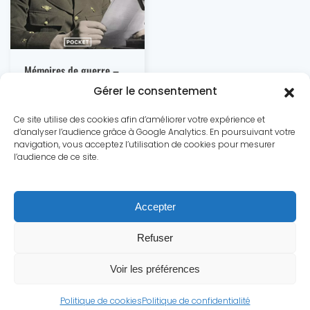
Mémoires de guerre –
L’Appel : 1940-1942
Gérer le consentement
Ce site utilise des cookies afin d’améliorer votre expérience et
d’analyser l’audience grâce à Google Analytics. En poursuivant votre
navigation, vous acceptez l’utilisation de cookies pour mesurer
l’audience de ce site.
Le conflit
Dossiers
Chronologie
Statistiques
Accepter
Biographies
Quiz
Culture
A propos
Contact
Refuser
Mentions légales
|
Politique de confidentialité
Voir les préférences
© Secondeguerremondiale.fr.
Tous droits réservés.
Politique de cookies
Politique de confidentialité