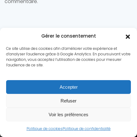
commentaire.
Gérer le consentement
Ce site utilise des cookies afin d’améliorer votre expérience et
d’analyser l’audience grâce à Google Analytics. En poursuivant votre
navigation, vous acceptez l’utilisation de cookies pour mesurer
l’audience de ce site.
Le conflit
Dossiers
Chronologie
Statistiques
Accepter
Biographies
Quiz
Culture
A propos
Contact
Refuser
Mentions légales
|
Politique de confidentialité
Voir les préférences
© Secondeguerremondiale.fr.
Tous droits réservés.
Politique de cookies
Politique de confidentialité