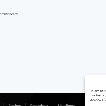
mmentaire.
Ce site uti
l’audience 
acceptez l’
Dossiers
Chronologie
Statistiques
Biographies