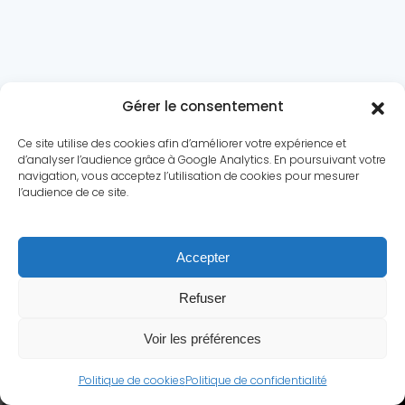
Gérer le consentement
Ce site utilise des cookies afin d’améliorer votre expérience et
d’analyser l’audience grâce à Google Analytics. En poursuivant votre
navigation, vous acceptez l’utilisation de cookies pour mesurer
l’audience de ce site.
Le conflit
Dossiers
Chronologie
Statistiques
Accepter
Biographies
Quiz
Culture
A propos
Contact
Refuser
Mentions légales
|
Politique de confidentialité
Voir les préférences
© Secondeguerremondiale.fr.
Tous droits réservés.
Politique de cookies
Politique de confidentialité